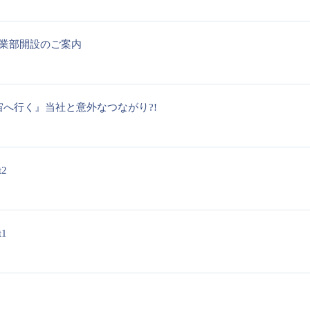
事業部開設のご案内
宙へ行く』当社と意外なつながり?!
2
1