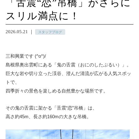
「舌震“恋”吊橋」がさらに
スリル満点に！
2026.05.21 ｜
スタッフブログ
三和興業です (^o^)/
島根県奥出雲町にある「鬼の舌震（おにのしたぶるい）」。
巨大な岩や切り立った渓谷、澄んだ清流が広がる人気スポッ
トで、
四季折々の景色を楽しめる自然豊かな場所です。
その鬼の舌震に架かる「舌震“恋”吊橋」は、
高さ約45m、長さ約160mの大きな吊橋。