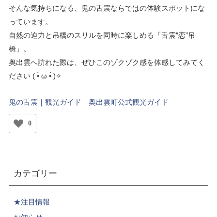
そんな気持ちになる、鬼の舌震ならではの体験スポットにな
っています。
自然の迫力と吊橋のスリルを同時に楽しめる「舌震“恋”吊
橋」。
奥出雲へ訪れた際は、ぜひこのゾクゾク感を体感してみてく
ださい ( •̀ ω •́ )✧
鬼の舌震｜観光ガイド｜奥出雲町公式観光ガイド
0
カテゴリー
★注目情報