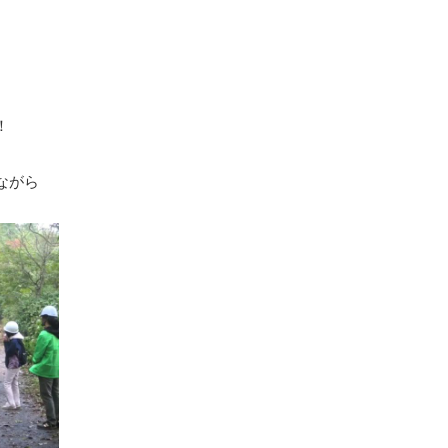
！
ながら