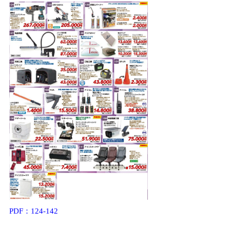
PDF：124-142