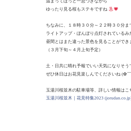
温まってほっと一息つきながら
ゆったり見る桜もステキですね
ちなみに、１８時３０分～２２時３０分ま
ライトアップ・ぼんぼり点灯されているみ
昼間とはまた違った景色を見ることができ
（３月下旬～４月上旬予定）
土・日共に晴れ予報でいい天気になりそう
ぜひ休日はお花見楽しんでくださいね
(✿
玉湯川桜並木の駐車場等、詳しい情報はこち
玉湯川桜並木｜花見特集2023 (jorudan.co.jp