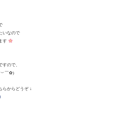
で
たいなので
ます
ですので、
￣︶￣✿)
らからどうぞ ↓
)