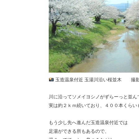
玉造温泉付近 玉湯川沿い桜並木 撮影
川に沿ってソメイヨシノがずらーっと並ん
実は約２ｋｍ続いており、４００本くらい
もう少し先へ進んだ玉造温泉付近では
足湯ができる所もあるので、